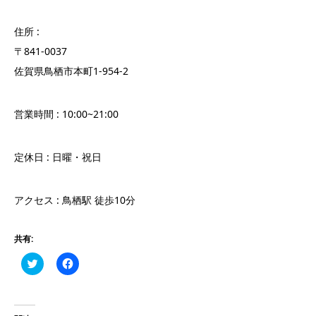
住所 :
〒841-0037
佐賀県鳥栖市本町1-954-2
営業時間 : 10:00~21:00
定休日 : 日曜・祝日
アクセス : 鳥栖駅 徒歩10分
共有:
Click
Facebook
to
で
share
共
on
有
Twitter
す
(新
る