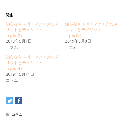
on
有
Twitter
す
(新
る
し
に
関連
い
は
ウ
ク
知らなきゃ損！マツエクのメ
知らなきゃ損！マツエクのメ
ィ
リ
ン
ッ
リットとデメリット
リットとデメリット
ド
ク
（part2）
（part3）
ウ
し
で
て
2019年5月1日
2019年5月8日
開
く
コラム
コラム
き
だ
ま
さ
す)
い
知らなきゃ損！マツエクのメ
(新
リットとデメリット
し
い
（part4）
ウ
2019年5月11日
ィ
ン
コラム
ド
ウ
で
開
き
ま
す)
コラム