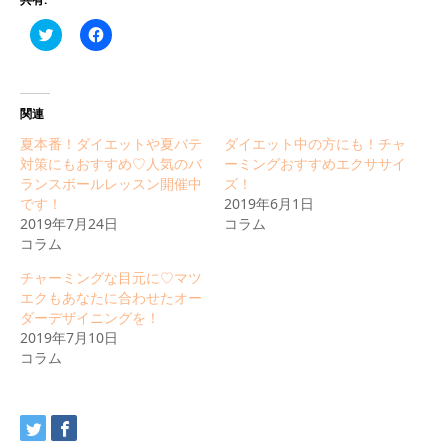
Click
Facebook
to
で
share
共
on
有
Twitter
す
(新
る
し
に
関連
い
は
ウ
ク
夏本番！ダイエットや夏バテ
ダイエット中の方にも！チャ
ィ
リ
ン
ッ
対策にもおすすめ♡人気のバ
ーミングおすすめエクササイ
ド
ク
ランスボールレッスン開催中
ズ！
ウ
し
で
て
です！
2019年6月1日
開
く
2019年7月24日
コラム
き
だ
ま
さ
コラム
す)
い
(新
チャーミングな目元に♡マツ
し
い
エクもあなたに合わせたオー
ウ
ダーデザイニングを！
ィ
ン
2019年7月10日
ド
コラム
ウ
で
開
き
ま
す)