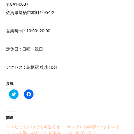
〒841-0037
佐賀県鳥栖市本町1-954-2
営業時間 : 10:00~20:00
定休日 : 日曜・祝日
アクセス : 鳥栖駅 徒歩10分
共有:
Click
Facebook
to
で
share
共
on
有
Twitter
す
(新
る
し
に
関連
い
は
ウ
ク
ママだっていつでも可愛くオ
サンダルの季節♪フットネイ
ィ
リ
ン
ッ
シャレを楽しみたい！夏休み
ルに遊び心を！