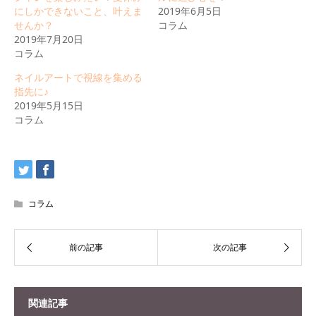
ド
ク
にしかできないこと、叶えま
2019年6月5日
ウ
し
で
て
せんか？
コラム
開
く
2019年7月20日
き
だ
ま
さ
コラム
す)
い
(新
ネイルアートで視線を集める
し
い
指先に♪
ウ
2019年5月15日
ィ
ン
コラム
ド
ウ
で
開
き
ま
す)
コラム
関連記事